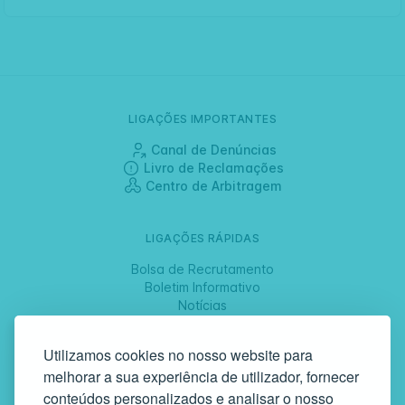
LIGAÇÕES IMPORTANTES
Canal de Denúncias
Livro de Reclamações
Centro de Arbitragem
LIGAÇÕES RÁPIDAS
Bolsa de Recrutamento
Boletim Informativo
Notícias
Jornadas
Utilizamos cookies no nosso website para
melhorar a sua experiência de utilizador, fornecer
SIGA-NOS
conteúdos personalizados e analisar o nosso