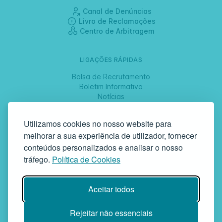
Canal de Denúncias
Livro de Reclamações
Centro de Arbitragem
LIGAÇÕES RÁPIDAS
Bolsa de Recrutamento
Boletim Informativo
Notícias
Jornadas
Utilizamos cookies no nosso website para
melhorar a sua experiência de utilizador, fornecer
SIGA-NOS
conteúdos personalizados e analisar o nosso
tráfego.
Política de Cookies
GAF | Gabinete de Atendimento à Família
Aceitar todos
Rua da Bandeira, 342 | 4900-561 Viana do Castelo | tel +351 258
829 138 | geral@gaf.pt
Instituição Particular de Solidariedade Social | Inscrição nº 58/96
Rejeitar não essenciais
Publicada em D.R. III 14-03-1997 | N.º Contribuinte 503748935