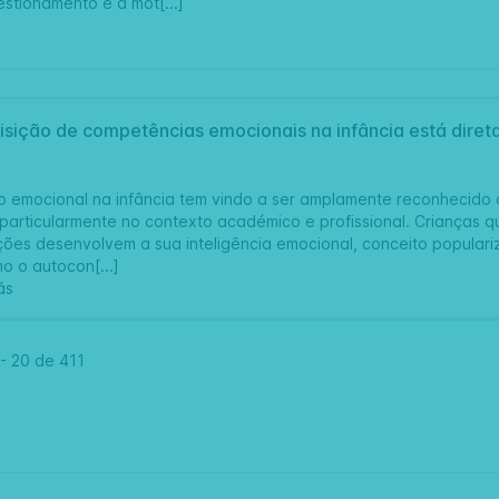
stionamento e a mot[...]
isição de competências emocionais na infância está dire
 emocional na infância tem vindo a ser amplamente reconhecido 
 particularmente no contexto académico e profissional. Crianças 
ções desenvolvem a sua inteligência emocional, conceito popular
 o autocon[...]
ás
-
20 de
411