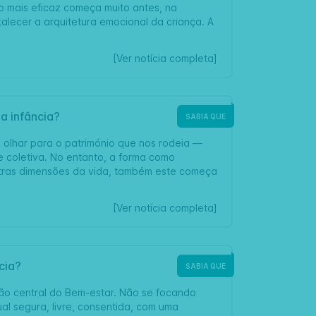
o mais eficaz começa muito antes, na
talecer a arquitetura emocional da criança. A
[Ver notícia completa]
a infância?
SABIA QUE
a olhar para o património que nos rodeia —
 coletiva. No entanto, a forma como
utras dimensões da vida, também este começa
[Ver notícia completa]
cia?
SABIA QUE
ão central do Bem-estar. Não se focando
 segura, livre, consentida, com uma