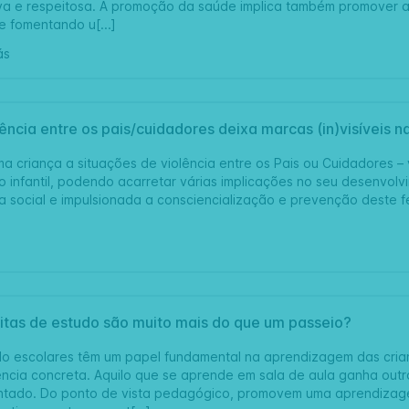
va e respeitosa. A promoção da saúde implica também promover a
e fomentando u[...]
ás
ência entre os pais/cuidadores deixa marcas (in)visíveis n
 criança a situações de violência entre os Pais ou Cuidadores – v
o infantil, podendo acarretar várias implicações no seu desenvol
 social e impulsionada a consciencialização e prevenção deste
sitas de estudo são muito mais do que um passeio?
udo escolares têm um papel fundamental na aprendizagem das cri
ência concreta. Aquilo que se aprende em sala de aula ganha ou
ntado. Do ponto de vista pedagógico, promovem uma aprendizage