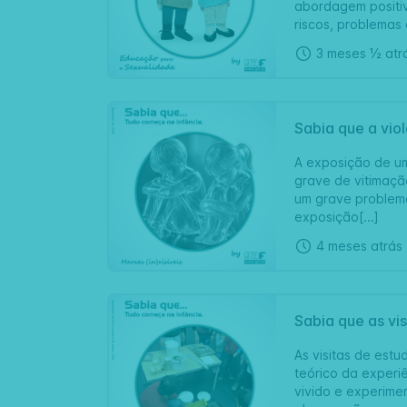
abordagem positi
riscos, problemas 
3 meses ½ atr
Sabia que a viol
A exposição de uma
grave de vitimaçã
um grave problema
exposição[...]
4 meses atrás
Sabia que as vi
As visitas de est
teórico da experi
vivido e experime