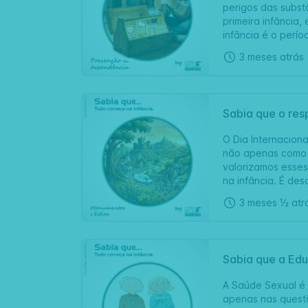
perigos das subst
primeira infância,
infância é o perío
3 meses atrás
Sabia que o res
O Dia Internaciona
não apenas como v
valorizamos esses
na infância. É desd
3 meses ½ atr
Sabia que a Edu
A Saúde Sexual é 
apenas nas questõ