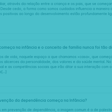
liar, através da relação entre a criança e os pais, que se começa
 Desde cedo, a forma como somos cuidados influencia a maneira 
s positivas ao longo do desenvolvimento estão profundamente li
começa na infância e o conceito de família nunca foi tão 
anos de vida, naquele espaço a que chamamos «casa», que começa
 alicerces da personalidade, dos valores e da saúde mental. No s
l e as competências sociais que irão ditar a sua interação com o 
[...]
evenção da dependência começa na Infância?
em prevenção de dependência, a imagem comum é a de palestras