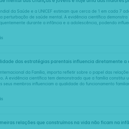
de mental das crianças e jovens é hoje uma das maiores
dial da Saúde e a UNICEF estimam que cerca de 1 em cada 7 adol
a perturbação de saúde mental. A evidência científica demonstra
requentemente durante a infância e a adolescência, podendo infl
ás
idade das estratégias parentais influencia diretamente a c
nternacional da Família, importa refletir sobre o papel das relaç
ivo. A evidência científica tem demonstrado que a família constitui 
os seus membros influenciam a qualidade do funcionamento familia
ás
imeiras relações que construímos na vida não ficam na i