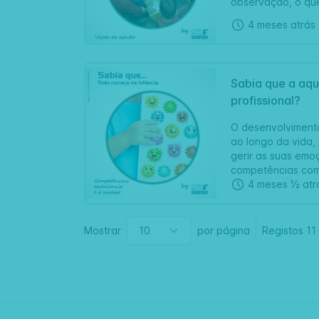
observação, o que
4 meses atrás
Sabia que a aqu
profissional?
O desenvolvimento
ao longo da vida,
gerir as suas emo
competências como
4 meses ½ atr
Mostrar
por página
Registos
11