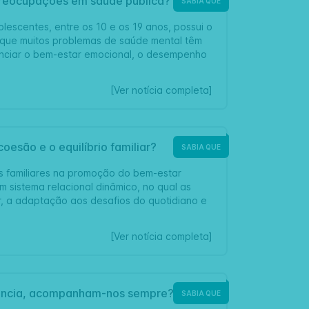
 preocupações em saúde pública?
SABIA QUE
escentes, entre os 10 e os 19 anos, possui o
 que muitos problemas de saúde mental têm
uenciar o bem-estar emocional, o desempenho
[Ver notícia completa]
oesão e o equilíbrio familiar?
SABIA QUE
ões familiares na promoção do bem-estar
um sistema relacional dinâmico, no qual as
r, a adaptação aos desafios do quotidiano e
[Ver notícia completa]
nfância, acompanham-nos sempre?
SABIA QUE