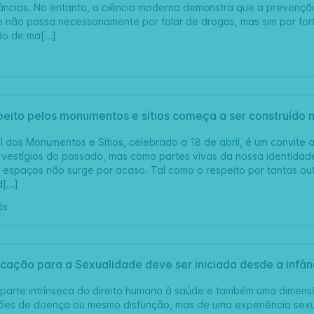
âncias. No entanto, a ciência moderna demonstra que a prevençã
 e não passa necessariamente por falar de drogas, mas sim por for
do de ma[...]
peito pelos monumentos e sítios começa a ser construído n
l dos Monumentos e Sítios, celebrado a 18 de abril, é um convite 
estígios do passado, mas como partes vivas da nossa identidade
 espaços não surge por acaso. Tal como o respeito por tantas o
[...]
ás
cação para a Sexualidade deve ser iniciada desde a infân
parte intrínseca do direito humano à saúde e também uma dimens
es de doença ou mesmo disfunção, mas de uma experiência sexual