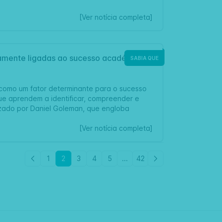
[Ver notícia completa]
tamente ligadas ao sucesso académico e
SABIA QUE
como um fator determinante para o sucesso
que aprendem a identificar, compreender e
izado por Daniel Goleman, que engloba
[Ver notícia completa]
1
2
3
4
5
...
42