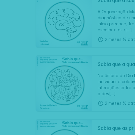
Sabia que a saú
A Organização Mun
diagnóstico de um
início precoce, f
escolar e as r[...]
2 meses ½ atr
Sabia que a qual
No âmbito do Dia I
individual e colet
interações entre 
o des[...]
2 meses ½ atr
Sabia que as pr