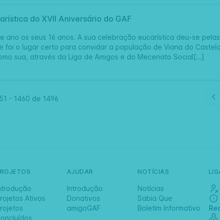
rística do XVII Aniversário do GAF
e ano os seus 16 anos. A sua celebração eucarística deu-se pel
e foi o lugar certo para convidar a população de Viana do Castelo
omo sua, através da Liga de Amigos e do Mecenato Social[...]
51
-
1460 de
1496
PROJETOS
AJUDAR
NOTÍCIAS
LI
ntrodução
Introdução
Notícias
rojetos Ativos
Donativos
Sabia Que
rojetos
amigoGAF
Boletim Informativo
Re
oncluídos