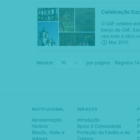
Celebração Euca
O GAF celebra est
berço do GAF. Est
vez mais a obra c
Mar 2010
Mostrar
por página
Registos
14
INSTITUCIONAL
SERVIÇOS
Apresentação
Introdução
I
História
Apoio à Comunidade
P
Missão, Visão e
Proteção da Família e da
P
Valores
Criança
C