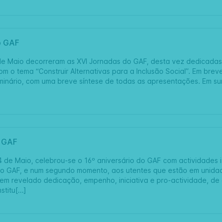
o GAF
 de Maio decorreram as XVI Jornadas do GAF, desta vez dedicad
om o tema “Construir Alternativas para a Inclusão Social”. Em bre
inário, com uma breve síntese de todas as apresentações. Em sum
o GAF
 de Maio, celebrou-se o 16º aniversário do GAF com actividades 
do GAF, e num segundo momento, aos utentes que estão em unidad
em revelado dedicação, empenho, iniciativa e pro-actividade, de
titu[...]