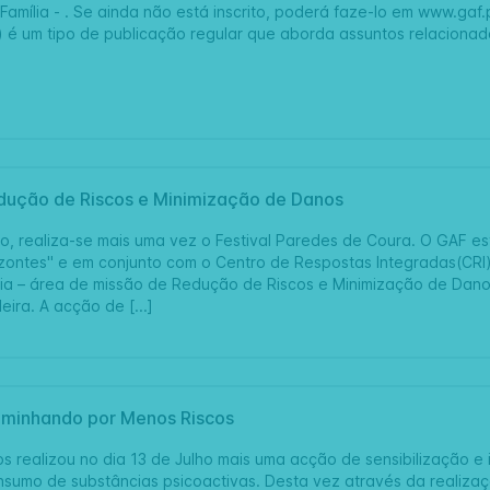
amília - . Se ainda não está inscrito, poderá faze-lo em www.gaf.
l) é um tipo de publicação regular que aborda assuntos relacionados 
dução de Riscos e Minimização de Danos
ho, realiza-se mais uma vez o Festival Paredes de Coura. O GAF e
zontes" e em conjunto com o Centro de Respostas Integradas(CRI)
 – área de missão de Redução de Riscos e Minimização de Danos,
eira. A acção de [...]
minhando por Menos Riscos
os realizou no dia 13 de Julho mais uma acção de sensibilização 
nsumo de substâncias psicoactivas. Desta vez através da reali