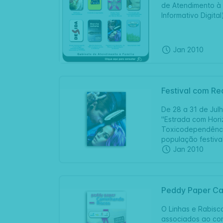
de Atendimento à F
Informativo Digita
Jan 2010
Festival com Re
De 28 a 31 de Jul
"Estrada com Hori
Toxicodependência
população festival
Jan 2010
Peddy Paper Ca
O Linhas e Rabisc
associados ao co