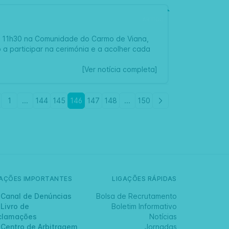
ARTIGO
as 11h30 na Comunidade do Carmo de Viana,
 a participar na cerimónia e a acolher cada
[Ver notícia completa]
1
...
144
145
146
147
148
...
150
GAÇÕES IMPORTANTES
LIGAÇÕES RÁPIDAS
Canal de Denúncias
Bolsa de Recrutamento
Livro de
Boletim Informativo
clamações
Notícias
Centro de Arbitragem
Jornadas