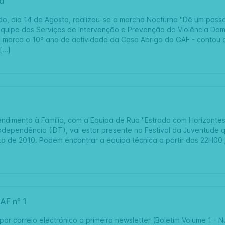
a
, dia 14 de Agosto, realizou-se a marcha Nocturna "Dê um passo co
quipa dos Serviços de Intervenção e Prevenção da Violência Dom
e marca o 10º ano de actividade da Casa Abrigo do GAF - contou 
...]
ndimento à Família, com a Equipa de Rua "Estrada com Horizontes",
dependência (IDT), vai estar presente no Festival da Juventude q
to de 2010. Podem encontrar a equipa técnica a partir das 22H00 
AF nº 1
por correio electrónico a primeira newsletter (Boletim Volume 1 - 